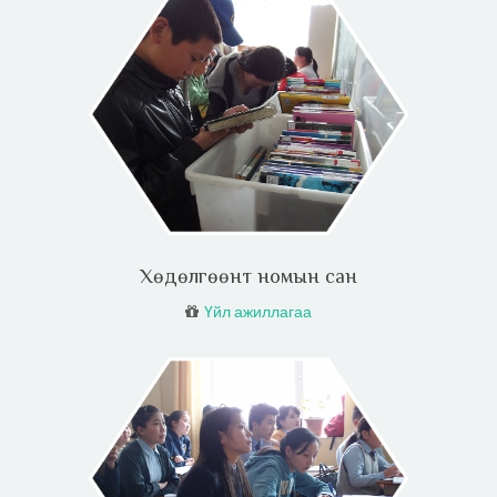
Хөдөлгөөнт номын сан
Үйл ажиллагаа