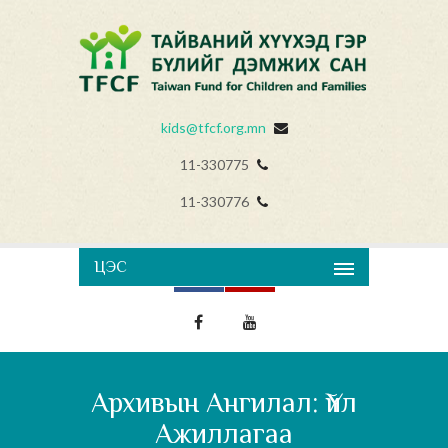
kids@tfcf.org.mn
11-330775
11-330776
ЦЭС
Архивын Ангилал: Үйл
Ажиллагаа