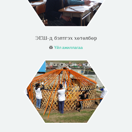
ЭЕШ-д бэлтгэх хөтөлбөр
Үйл ажиллагаа