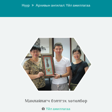
Нүүр
Aрхивын ангилал: Үйл ажиллагаа
Манлайлагч бэлтгэх хөтөлбөр
Үйл ажиллагаа