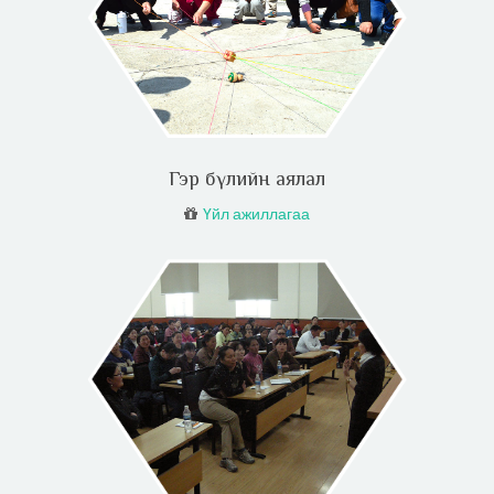
Гэр бүлийн аялал
Үйл ажиллагаа