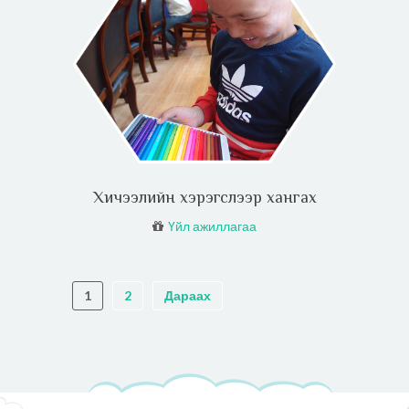
Хичээлийн хэрэгслээр хангах
Үйл ажиллагаа
1
2
Дараах