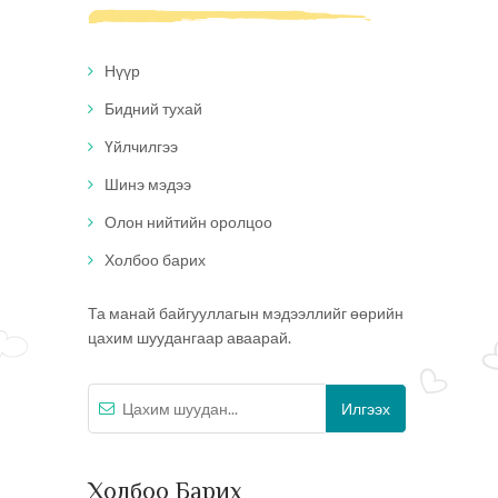
Нүүр
Бидний тухай
Үйлчилгээ
Шинэ мэдээ
Олон нийтийн оролцоо
Холбоо барих
Та манай байгууллагын мэдээллийг өөрийн
цахим шуудангаар аваарай.
Холбоо Барих