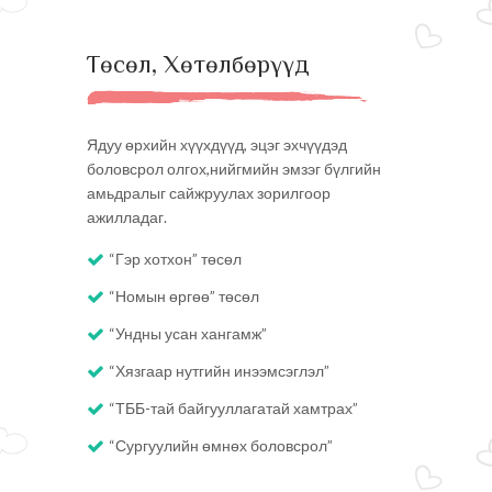
Төсөл, Хөтөлбөрүүд
Ядуу өрхийн хүүхдүүд, эцэг эхчүүдэд
боловсрол олгох,нийгмийн эмзэг бүлгийн
амьдралыг сайжруулах зорилгоор
ажилладаг.
“Гэр хотхон” төсөл
“Номын өргөө” төсөл
“Ундны усан хангамж”
“Хязгаар нутгийн инээмсэглэл”
“ТББ-тай байгууллагатай хамтрах”
“Сургуулийн өмнөх боловсрол”