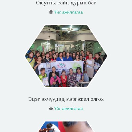
Оюутны сайн дурын баг
Үйл ажиллагаа
Эцэг эхчүүдэд мэргэжил олгох
Үйл ажиллагаа