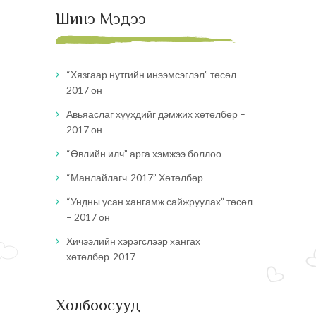
Шинэ Мэдээ
“Хязгаар нутгийн инээмсэглэл” төсөл –
2017 он
Авьяаслаг хүүхдийг дэмжих хөтөлбөр –
2017 он
“Өвлийн илч” арга хэмжээ боллоо
“Манлайлагч-2017” Хөтөлбөр
“Ундны усан хангамж сайжруулах” төсөл
– 2017 он
Хичээлийн хэрэгслээр хангах
хөтөлбөр-2017
Холбоосууд