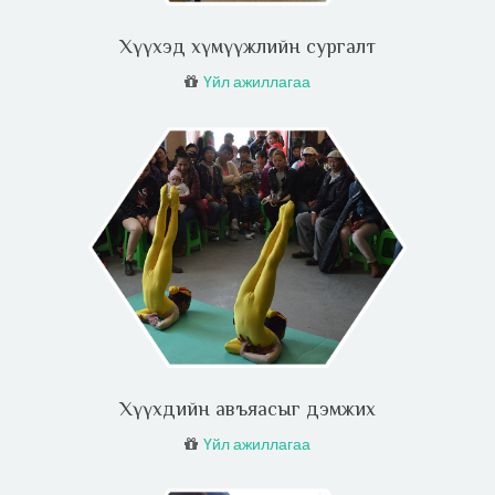
Хүүхэд хүмүүжлийн сургалт
Үйл ажиллагаа
Хүүхдийн авъяасыг дэмжих
Үйл ажиллагаа