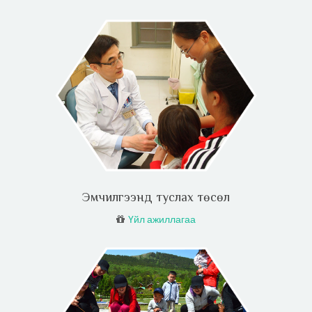
Эмчилгээнд туслах төсөл
Үйл ажиллагаа