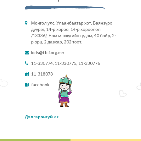
Монгол улс, Улаанбаатар хот, Баянзүрх
дүүрэг, 14-р хороо, 14-р хороолол
/13336/, Намъянжүгийн гудам, 40 байр, 2-
р орц, 2 давхар, 202 тоот.
kids@tfcf.org.mn
11-330774, 11-330775, 11-330776
11-318078
facebook
Дэлгэрэнгүй >>