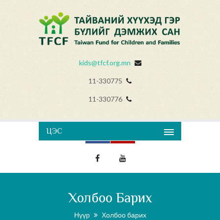
kids@tfcf.org.mn
11-330775
11-330776
ЦЭС
Холбоо Барих
Нүүр
Холбоо барих