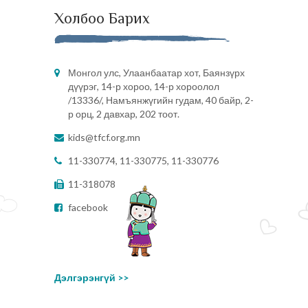
Холбоо Барих
Монгол улс, Улаанбаатар хот, Баянзүрх
дүүрэг, 14-р хороо, 14-р хороолол
/13336/, Намъянжүгийн гудам, 40 байр, 2-
р орц, 2 давхар, 202 тоот.
kids@tfcf.org.mn
11-330774, 11-330775, 11-330776
11-318078
facebook
Дэлгэрэнгүй >>