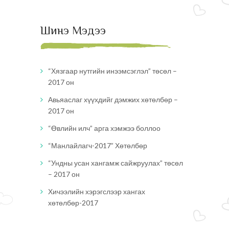
Шинэ Мэдээ
“Хязгаар нутгийн инээмсэглэл” төсөл –
2017 он
Авьяаслаг хүүхдийг дэмжих хөтөлбөр –
2017 он
“Өвлийн илч” арга хэмжээ боллоо
“Манлайлагч-2017” Хөтөлбөр
“Ундны усан хангамж сайжруулах” төсөл
– 2017 он
Хичээлийн хэрэгслээр хангах
хөтөлбөр-2017