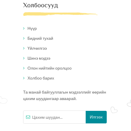
Холбоосууд
Нүүр
Бидний тухай
Үйлчилгээ
Шинэ мэдээ
Олон нийтийн оролцоо
Холбоо барих
Та манай байгууллагын мэдээллийг өөрийн
цахим шуудангаар аваарай.