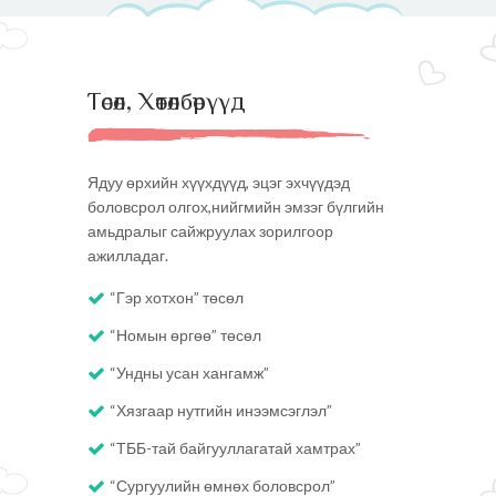
Төсөл, Хөтөлбөрүүд
Ядуу өрхийн хүүхдүүд, эцэг эхчүүдэд
боловсрол олгох,нийгмийн эмзэг бүлгийн
амьдралыг сайжруулах зорилгоор
ажилладаг.
“Гэр хотхон” төсөл
“Номын өргөө” төсөл
“Ундны усан хангамж”
“Хязгаар нутгийн инээмсэглэл”
“ТББ-тай байгууллагатай хамтрах”
“Сургуулийн өмнөх боловсрол”