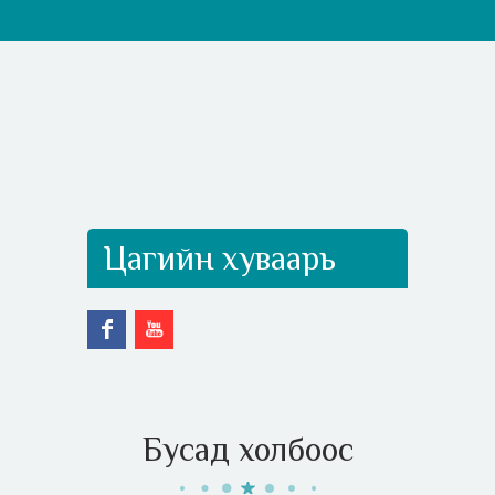
Цагийн хуваарь
Бусад холбоос