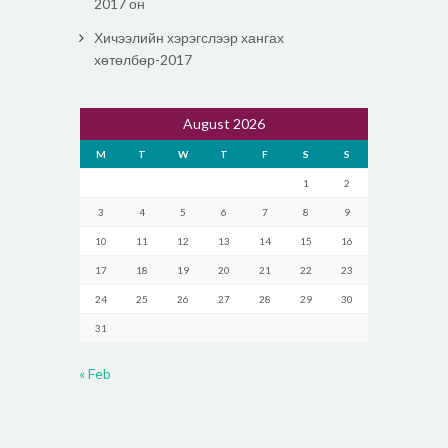
2017 он
Хичээлийн хэрэгслээр хангах
хөтөлбөр-2017
August 2026
M
T
W
T
F
S
S
1
2
3
4
5
6
7
8
9
10
11
12
13
14
15
16
17
18
19
20
21
22
23
24
25
26
27
28
29
30
31
« Feb