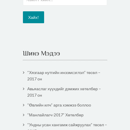
Шинэ Мэдээ
“Хязгаар нутгийн инээмсэглэл” төсөл –
2017 он
Авьяаслаг хүүхдийг дэмжих хөтөлбөр –
2017 он
“Өвлийн илч” арга хэмжээ боллоо
“Манлайлагч-2017” Хөтөлбөр
“Ундны усан хангамж сайжруулах” төсөл –