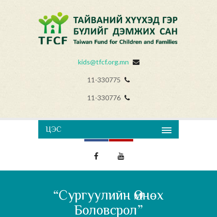
kids@tfcf.org.mn
11-330775
11-330776
ЦЭС
“Сургуулийн Өмнөх
Боловсрол”