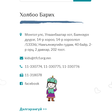
Холбоо Барих
Монгол улс, Улаанбаатар хот, Баянзүрх
дүүрэг, 14-р хороо, 14-р хороолол
/13336/, Намъянжүгийн гудам, 40 байр, 2-
р орц, 2 давхар, 202 тоот.
kids@tfcf.org.mn
11-330774, 11-330775, 11-330776
11-318078
facebook
Дэлгэрэнгүй >>