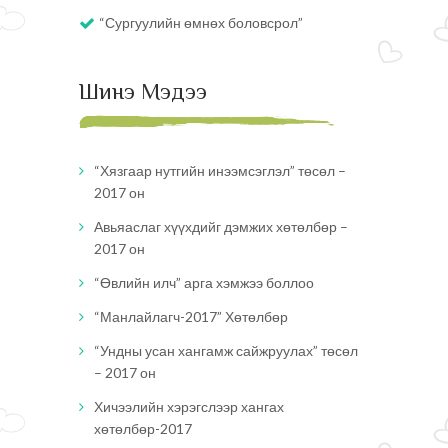
“Сургуулийн өмнөх боловсрол”
Шинэ Мэдээ
“Хязгаар нутгийн инээмсэглэл” төсөл –
2017 он
Авьяаслаг хүүхдийг дэмжих хөтөлбөр –
2017 он
“Өвлийн илч” арга хэмжээ боллоо
“Манлайлагч-2017” Хөтөлбөр
“Ундны усан хангамж сайжруулах” төсөл
– 2017 он
Хичээлийн хэрэгслээр хангах
хөтөлбөр-2017