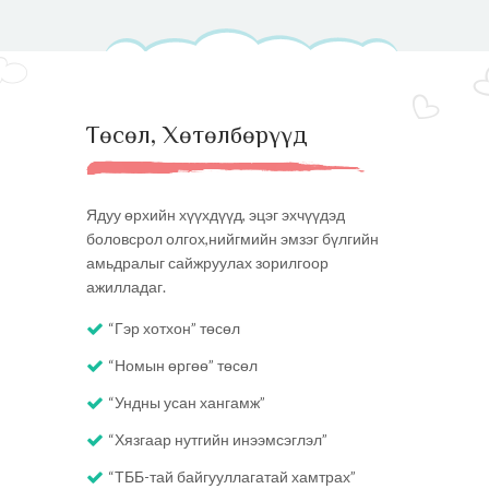
Төсөл, Хөтөлбөрүүд
Ядуу өрхийн хүүхдүүд, эцэг эхчүүдэд
боловсрол олгох,нийгмийн эмзэг бүлгийн
амьдралыг сайжруулах зорилгоор
ажилладаг.
“Гэр хотхон” төсөл
“Номын өргөө” төсөл
“Ундны усан хангамж”
“Хязгаар нутгийн инээмсэглэл”
“ТББ-тай байгууллагатай хамтрах”