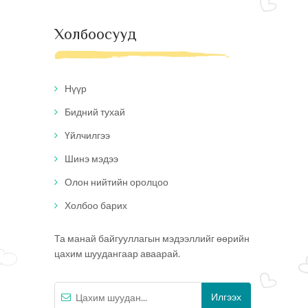
Холбоосууд
Нүүр
Бидний тухай
Үйлчилгээ
Шинэ мэдээ
Олон нийтийн оролцоо
Холбоо барих
Та манай байгууллагын мэдээллийг өөрийн
цахим шуудангаар аваарай.