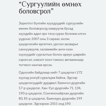
“Сургуулийн өмнөх
боловсрол”
Зорилтот бүлгийн хүүхдүүдийг сургуулийн
өмнөх боловсролд хамруулж бусад
хүүхдийн адил эрх тэгш сурах боломж олгох
үүднээс 2007 оны 3 сараас эхлэн
цэцэрлэгийн өргөтгөл, урсгал засварыг
санхүүжүүлж, халамжийн анги нээн
хүүхүүдийг сургалтын болон ариун цэврийн
хэрэгсэл, нэмэлт хоол тэжээл, витаминаар
тогтмол хангаж ирсэн.
Одоогийн байдлаар нийт 7 цэцэрлэгт 272
хүүхэд үнэгүй суралцаж байна. Эдгээр
цэцэрлэгүүдийг дурдвал: Баянгол дүүргийн
57-р цэцэрлэг, Хан-Уул дүүргийн 71, 134,
190-р цэцэрлэг, Сонгинохайрхан дүүргийн
80, 81-р цэцэрлэг, Баянзүрх дүүргийн 199
цэцэрлэг. Эдгээрээс 2011 онд 190