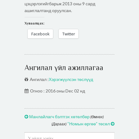
цэцэрлэгийгбарьж 2013 оны 9 сард
ашиглалтанд оруулсан.
Хуваалцах:
Facebook
Twitter
Ангилал үйл ажиллагаа
Ангилал :
Хэрэгжүүлсэн төслүүд
Огноо : 2016 оны Dec 02 нд
Манлайлагч бэлтгэх хөтөлбөр
(Өмнөх)
“Номын өргөө” төсөл
(Дараах)