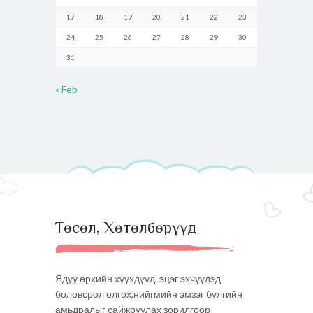
17
18
19
20
21
22
23
24
25
26
27
28
29
30
31
« Feb
Төсөл, Хөтөлбөрүүд
Ядуу өрхийн хүүхдүүд, эцэг эхчүүдэд
боловсрол олгох,нийгмийн эмзэг бүлгийн
амьдралыг сайжруулах зорилгоор