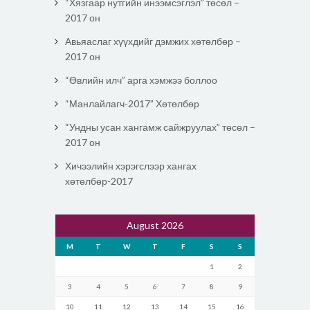
“Хязгаар нутгийн инээмсэглэл” төсөл –
2017 он
Авьяаслаг хүүхдийг дэмжих хөтөлбөр –
2017 он
“Өвлийн илч” арга хэмжээ боллоо
“Манлайлагч-2017” Хөтөлбөр
“Ундны усан хангамж сайжруулах” төсөл –
2017 он
Хичээлийн хэрэгслээр хангах
хөтөлбөр-2017
August 2026
M
T
W
T
F
S
S
1
2
3
4
5
6
7
8
9
10
11
12
13
14
15
16