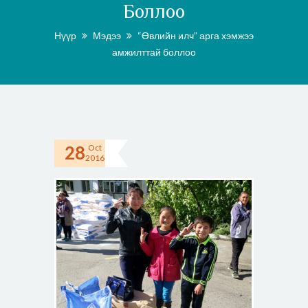
Боллоо
Нүүр
Мэдээ
“Өвлийн илч” арга хэмжээ
амжилттай боллоо
28
Oct
2016