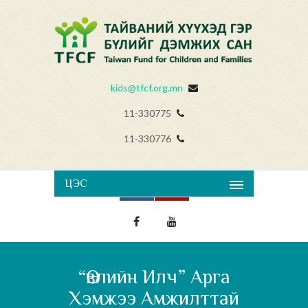
kids@tfcf.org.mn
11-330775
11-330776
ЦЭС
“Өвлийн Илч” Арга
Хэмжээ Амжилттай