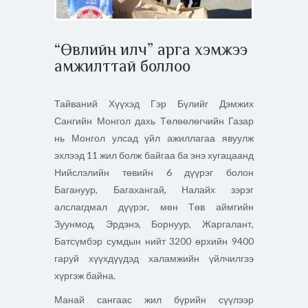
“Өвлийн илч” арга хэмжээ
амжилттай боллоо
Тайваний Хүүхэд Гэр Бүлийг Дэмжих
Сангийн Монгол дахь Төлөөлөгчийн Газар
нь Монгол улсад үйл ажиллагаа явуулж
эхлээд 11 жил болж байгаа ба энэ хугацаанд
Нийслэлийн төвийн 6 дүүрэг болон
Багануур, Багахангай, Налайх зэрэг
алслагдмал дүүрэг, мөн Төв аймгийн
Зуунмод, Эрдэнэ, Борнуур, Жаргалант,
Батсүмбэр сумдын нийт 3200 өрхийн 9400
гаруй хүүхдүүдэд халамжийн үйлчилгээ
хүргэж байна.
Манай сангаас жил бүрийн сүүлээр