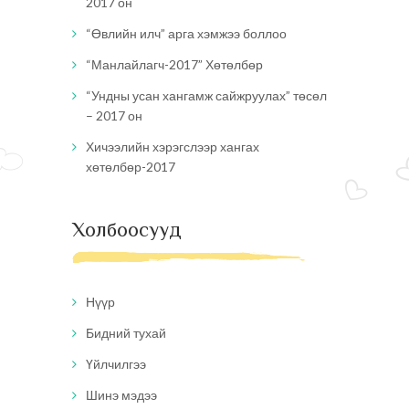
2017 он
“Өвлийн илч” арга хэмжээ боллоо
“Манлайлагч-2017” Хөтөлбөр
“Ундны усан хангамж сайжруулах” төсөл
– 2017 он
Хичээлийн хэрэгслээр хангах
хөтөлбөр-2017
Холбоосууд
Нүүр
Бидний тухай
Үйлчилгээ
Шинэ мэдээ