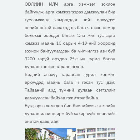
ӨВЛИЙН ИЛЧ арга хэмжээг зо
хион
байгуулж, арга хэмжээгээрээ дамжуулан бид
тусламжинд хамрагддаг нийт өрхүүдээ
өвлийг өнтэй давахад нь бага ч гэсэн нэмэр
болохыг зорьдог билээ. Энэ жил тус арга
хэмжээ маань 10 сарын 4-19-ний хооронд
зохион байгуулагдсан ба үйлчилгээ авч буй
3200 гаруй өрхдөө 25кг-ын гурил болон
дулаан хөнжил тараан өглөө.
Бидний энэхүү тараасан гурил, хөнжил
өрхүүдэд маань бага ч гэсэн тус дэм,
Тайваний ард түмний дулаан сэтгэлийг
дамжуулсан байхаа гэж итгэж байна.
Бүгдээрээ хамтдаа бие биенийхээ сэтгэлийн
дулаан илчинд ирж буй хахир хүйтэн өвлийг
өнөтэй давцгаая.