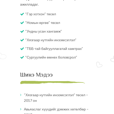
ажилладаг.
“Гэр хотхон” төсөл
“Номын өргөө” төсөл
“Ундны усан хангамж”
“Хязгаар нутгийн инээмсэглэл”
“ТББ-тай байгууллагатай хамтрах”
“Сургуулийн өмнөх боловсрол”
Шинэ Мэдээ
“Хязгаар нутгийн инээмсэглэл” төсөл –
2017 он
Авьяаслаг хүүхдийг дэмжих хөтөлбөр –