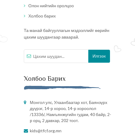
Олон нийтийн оролцоо
Холбоо барих
Та манай байгууллагын мэдээллийг өөрийн
цахим шуудангаар аваарай.
Холбоо Барих
Монгол улс, Улаанбаатар хот, Баянзүрх
дүүрэг, 14-р хороо, 14-р хороолол
/13336/, Намъянжүгийн гудам, 40 байр, 2-
р орц, 2 давхар, 202 тоот.
kids@tfcf.org.mn