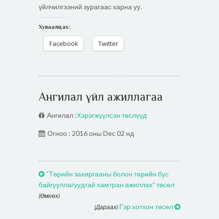
үйлчилгээний зурагаас харна уу.
Хуваалцах:
Facebook
Twitter
Ангилал үйл ажиллагаа
Ангилал :
Хэрэгжүүлсэн төслүүд
Огноо : 2016 оны Dec 02 нд
“Төрийн захиргааны болон төрийн бус
байгууллагуудтай хамтран ажиллах” төсөл
(Өмнөх)
Гэр хотхон төсөл
(Дараах)