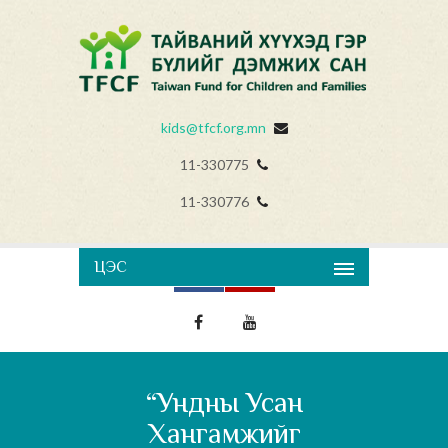
kids@tfcf.org.mn
11-330775
11-330776
ЦЭС
“Ундны Усан
Хангамжийг