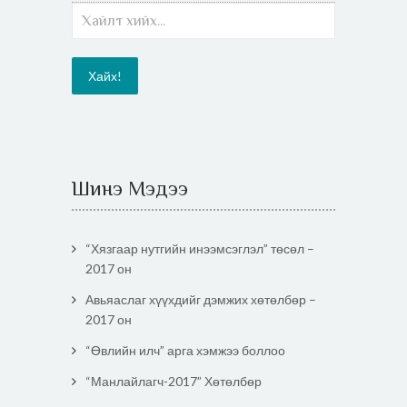
Шинэ Мэдээ
“Хязгаар нутгийн инээмсэглэл” төсөл –
2017 он
Авьяаслаг хүүхдийг дэмжих хөтөлбөр –
2017 он
“Өвлийн илч” арга хэмжээ боллоо
“Манлайлагч-2017” Хөтөлбөр