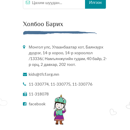
Холбоо Барих
Монгол улс, Улаанбаатар хот, Баянзүрх
дүүрэг, 14-р хороо, 14-р хороолол
/13336/, Намъянжүгийн гудам, 40 байр, 2-
р орц, 2 давхар, 202 тоот.
kids@tfcf.org.mn
11-330774, 11-330775, 11-330776
11-318078
facebook