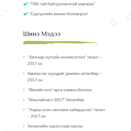
“ТББ-тай байгууллагатай хамтрах”
“Сургуулийн өмнөх боловсрол”
Шинэ Мэдээ
“Хязгаар нутгийн инээмсэглэл” төсөл –
2017 он
Авьяаслаг хүүхдийг дэмжих хөтөлбөр –
2017 он
“Өвлийн илч” арга хэмжээ боллоо
“Манлайлагч-2017” Хөтөлбөр
“Ундны усан хангамж сайжруулах” төсөл
– 2017 он
Хичээлийн хэрэгслээр хангах