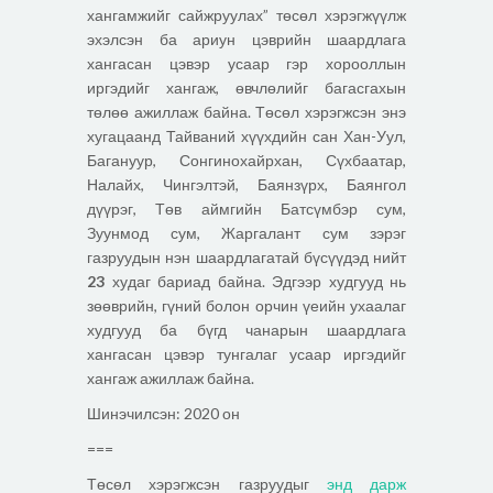
хангамжийг сайжруулах” төсөл хэрэгжүүлж
эхэлсэн ба ариун цэврийн шаардлага
хангасан цэвэр усаар гэр хорооллын
иргэдийг хангаж, өвчлөлийг багасгахын
төлөө ажиллаж байна. Төсөл хэрэгжсэн энэ
хугацаанд Тайваний хүүхдийн сан Хан-Уул,
Багануур, Сонгинохайрхан, Сүхбаатар,
Налайх, Чингэлтэй, Баянзүрх, Баянгол
дүүрэг, Төв аймгийн Батсүмбэр сум,
Зуунмод сум, Жаргалант сум зэрэг
газруудын нэн шаардлагатай бүсүүдэд нийт
23
худаг бариад байна. Эдгээр худгууд нь
зөөврийн, гүний болон орчин үеийн ухаалаг
худгууд ба бүгд чанарын шаардлага
хангасан цэвэр тунгалаг усаар иргэдийг
хангаж ажиллаж байна.
Шинэчилсэн: 2020 он
===
Төсөл хэрэгжсэн газруудыг
энд дарж