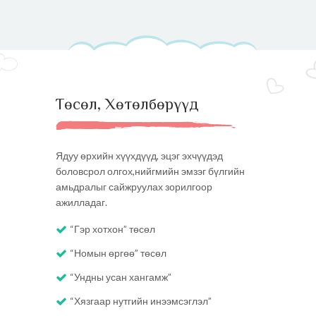
Төсөл, Хөтөлбөрүүд
Ядуу өрхийн хүүхдүүд, эцэг эхчүүдэд
боловсрол олгох,нийгмийн эмзэг бүлгийн
амьдралыг сайжруулах зорилгоор
ажилладаг.
“Гэр хотхон” төсөл
“Номын өргөө” төсөл
“Ундны усан хангамж”
“Хязгаар нутгийн инээмсэглэл”