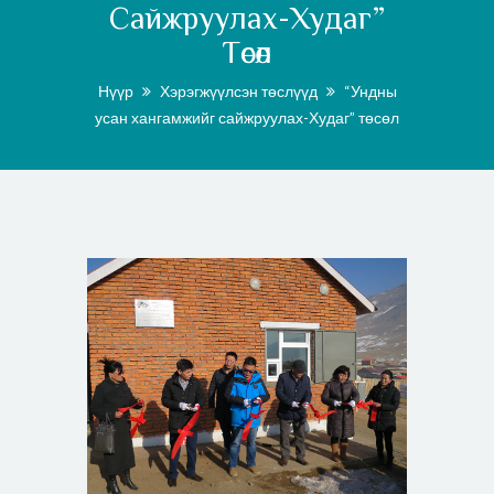
Сайжруулах-Худаг”
Төсөл
Нүүр
Хэрэгжүүлсэн төслүүд
“Ундны
усан хангамжийг сайжруулах-Худаг” төсөл