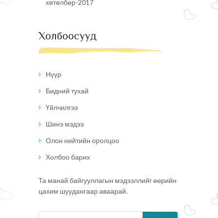
хөтөлбөр-2017
Холбоосууд
Нүүр
Бидний тухай
Үйлчилгээ
Шинэ мэдээ
Олон нийтийн оролцоо
Холбоо барих
Та манай байгууллагын мэдээллийг өөрийн
цахим шуудангаар аваарай.