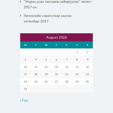
“Ундны усан хангамж сайжруулах” төсөл –
2017 он
Хичээлийн хэрэгслээр хангах
хөтөлбөр-2017
August 2026
M
T
W
T
F
S
S
1
2
3
4
5
6
7
8
9
10
11
12
13
14
15
16
17
18
19
20
21
22
23
24
25
26
27
28
29
30
31
« Feb