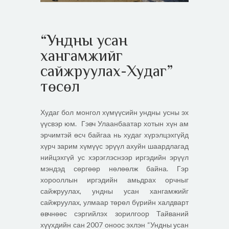
“Ундны усан
хангамжийг
сайжруулах-Худаг”
төсөл
Худаг бол монгол хүмүүсийн ундны усны эх
үүсвэр юм. Гэвч Улаанбаатар хотын хүн ам
эрчимтэй өсч байгаа нь худаг хүрэлцэхгүйд
хүрч зарим хүмүүс эрүүл ахуйн шаардлагад
нийцэхгүй ус хэрэглэснээр иргэдийн эрүүл
мэндэд сөргөөр нөлөөлж байна. Гэр
хорооллын иргэдийн амьдрах орчныг
сайжруулах, ундны усан хангамжийг
сайжруулах, улмаар төрөл бүрийн халдварт
өвчнөөс сэргийлэх зорилгоор Тайваний
хүүхдийн сан 2007 оноос эхлэн “Ундны усан